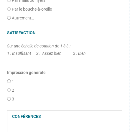
Par mails ou flyers
Par le bouche-à-oreille
Autrement…
SATISFACTION
Sur une échelle de cotation de 1 à 3 :
1 : Insuffisant 2 : Assez bien 3 : Bien
Impression générale
1
2
3
CONFÉRENCES