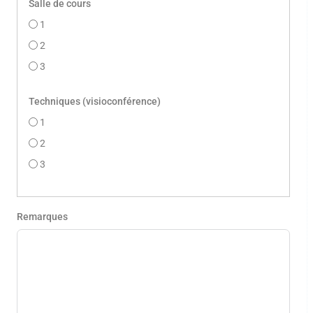
Salle de cours
1
2
3
Techniques (visioconférence)
1
2
3
Remarques