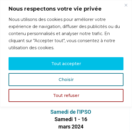
Nous respectons votre vie privée
Nous utilisons des cookies pour améliorer votre
Menu
expérience de navigation, diffuser des publicités ou du
contenu personnalisés et analyser notre trafic. En
cliquant sur "Accepter tout", vous consentez à notre
utilisation des cookies.
QUESTIONNAIRE DE SATISFACTION —
Tout accepter
Introduction à la psychosomatique — Samedi 1-
ANNÉE 2023-2024
Choisir
Introduction à la
Tout refuser
Psychosomatique
2024
Samedi de l'IPSO
Samedi 1 - 16
mars 2024