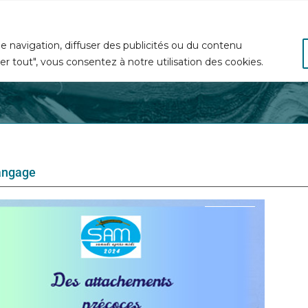
seignement à la psychosomatique — 20, rue Bellier Dedouvre 75013 Paris |
ass
e navigation, diffuser des publicités ou du contenu
ter tout", vous consentez à notre utilisation des cookies.
Enseignement
Devenir psychosomaticien
Activités sc
angage