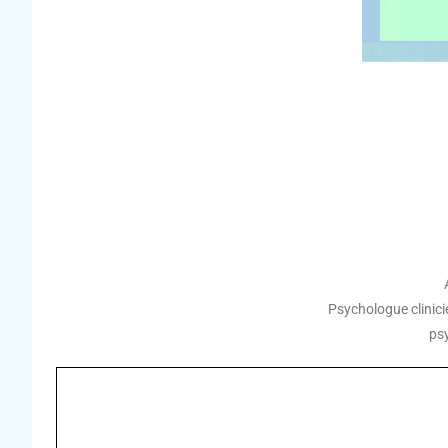
l
Psychologue clinic
ps