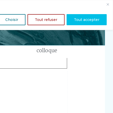
ociationipsopierremarty@gmail.com
| ☎
07.65.73.24.08
Choisir
Tout refuser
Tout accepter
ientifiques
Revue
Médiathèque
ENG
colloque