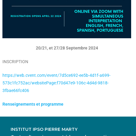
20/21, et 27/28 Septembre 2024
INSCRIPTION
https://web.cvent.com/event/7d5ce692-ee5b-4d1f-a699-
573c1fc752ac/websitePage:f70d47e9-106c-4d4d-9818-
3fbae66fc406
Renseignements et programme
INSTITUT IPSO PIERRE MARTY