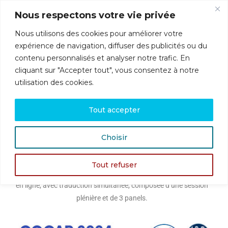
Nous respectons votre vie privée
Nous utilisons des cookies pour améliorer votre
Menu
expérience de navigation, diffuser des publicités ou du
contenu personnalisés et analyser notre trafic. En
cliquant sur "Accepter tout", vous consentez à notre
utilisation des cookies.
Le Comité pour la Psychanalyse de l’Enfant et de l’Adolescent de
Tout accepter
l’Association Psychanalytique Internationale (COCAP)
est heureux de vous annoncer une nouvelle conférence
Choisir
sur la clinique contemporaine des patients soumis à une
répétition compulsive destructrice pour le corps.
Tout refuser
Les organisateurs proposent une conférence internationale,
en ligne, avec traduction simultanée, composée d’une session
plénière et de 3 panels.